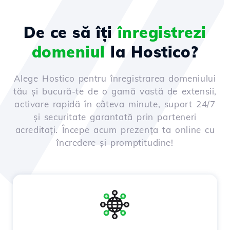
De ce să îți
înregistrezi
domeniul
la Hostico?
Alege Hostico pentru înregistrarea domeniului
tău și bucură-te de o gamă vastă de extensii,
activare rapidă în câteva minute, suport 24/7
și securitate garantată prin parteneri
acreditați. Începe acum prezența ta online cu
încredere și promptitudine!