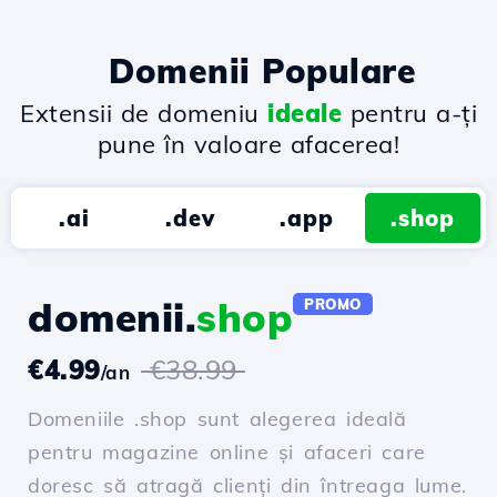
Domenii Populare
Extensii de domeniu
ideale
pentru a-ți
pune în valoare afacerea!
.ai
.dev
.app
.shop
domenii.
shop
PROMO
€4.99
€38.99
/an
Domeniile .shop sunt alegerea ideală
pentru magazine online și afaceri care
doresc să atragă clienți din întreaga lume.