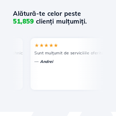
Alătură-te celor peste
51,859
clienți mulțumiți.
★★★★★
★
 tehnic prompt și eficient.
Sunt mulțumit de serviciiile oferite de Hosti
Fel
—
—
Andrei