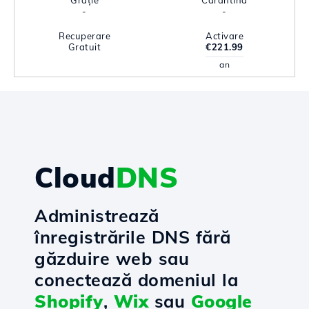
Grație
Carantină
-
-
Recuperare
Activare
Gratuit
€221.99
an
Cloud
DNS
Administrează
înregistrările DNS fără
găzduire web sau
conectează domeniul la
Shopify
,
Wix
sau
Google