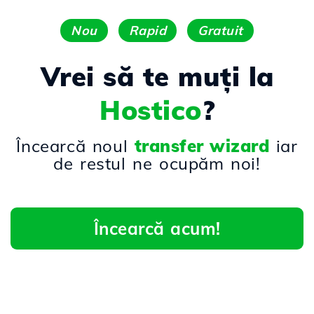
Nou
Rapid
Gratuit
Vrei să te muți la
Hostico
?
Încearcă noul
transfer wizard
iar
de restul ne ocupăm noi!
Încearcă acum!