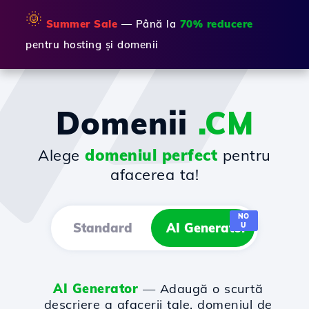
🌞
Summer Sale
— Până la
70% reducere
pentru hosting și domenii
Domenii
.CM
Alege
domeniul perfect
pentru
afacerea ta!
NO
Standard
AI Generator
U
AI Generator
— Adaugă o scurtă
descriere a afacerii tale, domeniul de