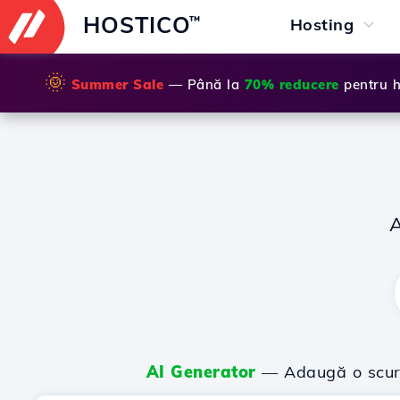
HOSTICO
™
Hosting
🌞
Summer Sale
— Până la
70% reducere
pentru h
AI Generator
— Adaugă o scurtă 