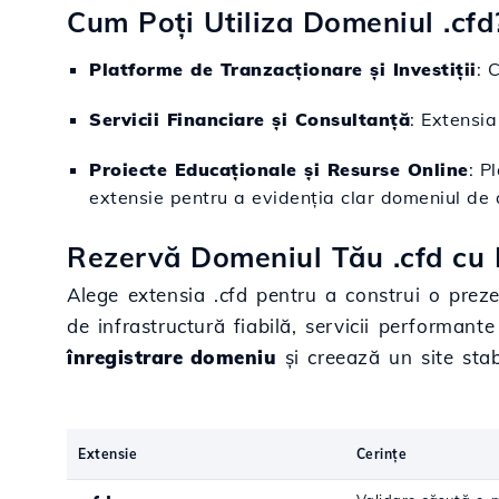
Cum Poți Utiliza Domeniul .cfd
Platforme de Tranzacționare și Investiții
: 
Servicii Financiare și Consultanță
: Extensia
Proiecte Educaționale și Resurse Online
: P
extensie pentru a evidenția clar domeniul de a
Rezervă Domeniul Tău .cfd cu 
Alege extensia .cfd pentru a construi o prezen
de infrastructură fiabilă, servicii performant
înregistrare domeniu
și creează un site stabil
Extensie
Cerințe