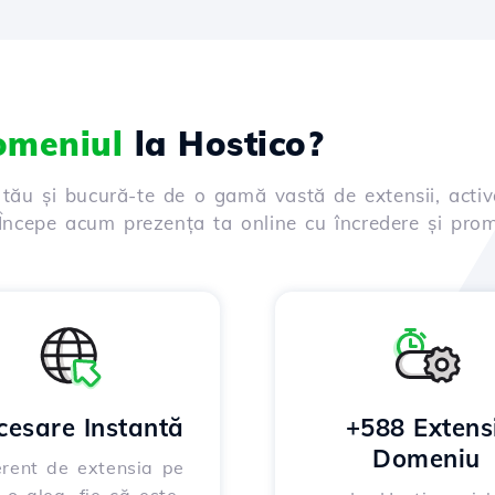
domeniul
la Hostico?
 tău și bucură-te de o gamă vastă de extensii, activ
. Începe acum prezența ta online cu încredere și prom
cesare Instantă
+588 Extensi
Domeniu
erent de extensia pe