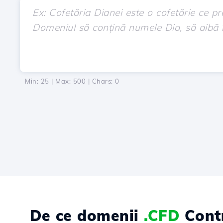
Min: 25 | Max: 500 | Chars:
0
De ce domenii
.CFD
Contr