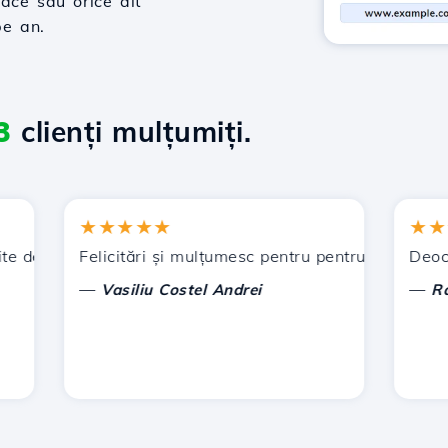
ace sau orice alt
pe an.
3
clienți mulțumiți.
★★★★★
★★★★
de Hostico. V-am recomandat și altor cunoștințe.
Felicitări și mulțumesc pentru pentru sprijinul acorda
Deocamdat
—
—
Vasiliu Costel Andrei
Radu L