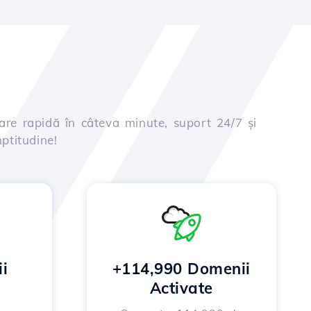
are rapidă în câteva minute, suport 24/7 și
ptitudine!
i
+114,990 Domenii
Activate