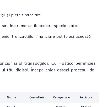
ții și piețe financiare.
ă sau instrumente financiare specializate.
meniul tranzacțiilor financiare pot folosi această
nciar și al tranzacțiilor. Cu Hostico beneficiezi
lui tău digital. Începe chiar astăzi procesul de
Grație
Carantină
Recuperare
Activare