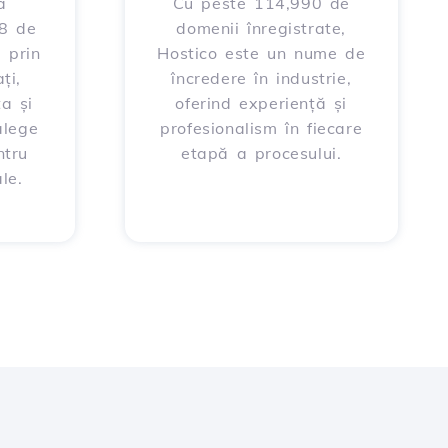
a
Cu peste 114,990 de
88 de
domenii înregistrate,
 prin
Hostico este un nume de
ți,
încredere în industrie,
ța și
oferind experiență și
alege
profesionalism în fiecare
ntru
etapă a procesului.
le.