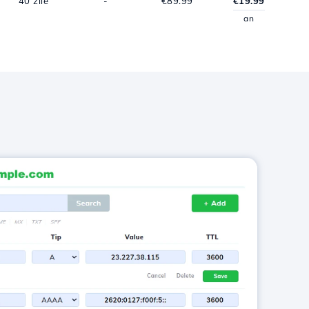
40 zile
-
€89.99
€19.99
an