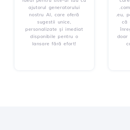
ideal pentru site-ul tău cu
care
ajutorul generatorului
.com
nostru AI, care oferă
.eu, 
sugestii unice,
că 
personalizate și imediat
înre
disponibile pentru o
doar
lansare fără efort!
c