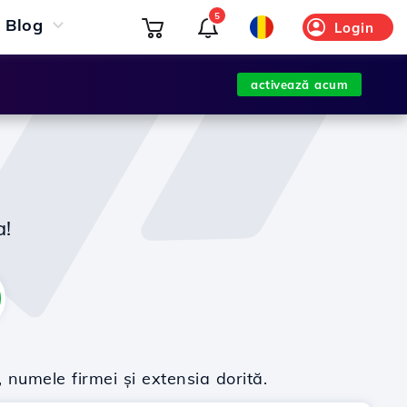
5
Blog
Login
activează acum
a!
 numele firmei și extensia dorită.