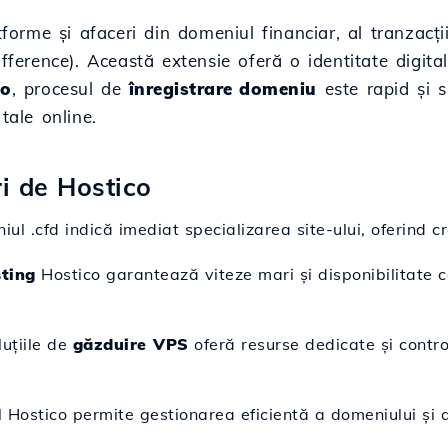
tforme și afaceri din domeniul financiar, al tranzacții
fference). Această extensie oferă o identitate digital
co
, procesul de
înregistrare domeniu
este rapid și si
tale online.
ri de Hostico
iul .cfd indică imediat specializarea site-ului, oferind cre
ting
Hostico garantează viteze mari și disponibilitate c
luțiile de
găzduire VPS
oferă resurse dedicate și contro
 Hostico permite gestionarea eficientă a domeniului și a s