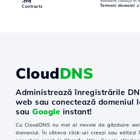
.cfd
Validare căsuță e-m
Termeni domenii .c
Contracts
Cloud
DNS
Administrează înregistrările D
web sau conectează domeniul 
sau
Google
instant!
Cu CloudDNS nu mai ai nevoie de găzduire web
domeniul. În câteva click-uri creezi sau editezi î