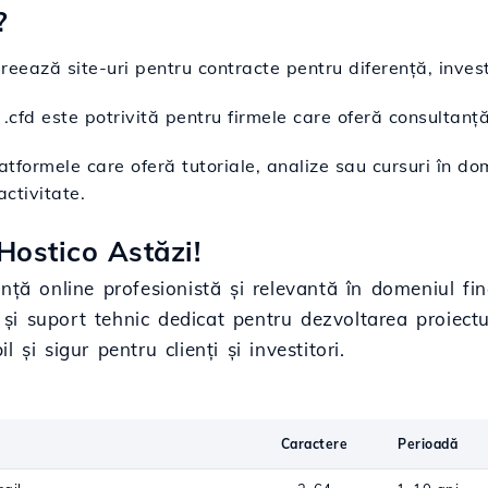
?
Creează site-uri pentru contracte pentru diferență, investi
 .cfd este potrivită pentru firmele care oferă consultanț
latformele care oferă tutoriale, analize sau cursuri în do
ctivitate.
Hostico Astăzi!
ță online profesionistă și relevantă în domeniul fina
e și suport tehnic dedicat pentru dezvoltarea proiectu
 și sigur pentru clienți și investitori.
Caractere
Perioadă