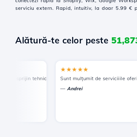
conectezi rapid la Shopify, Wix, Google Worksp
serviciu extern. Rapid, intuitiv, la doar 5.99 € 
Alătură-te celor peste
51,87
★★★★★
, sprijin tehnic prompt și eficient.
Sunt mulțumit de serviciiile oferite 
—
Andrei