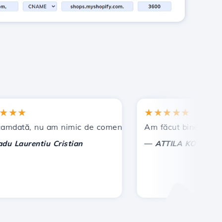
★
★★★★★
t !
ă, nu am nimic de comentat, ci doar de apreciat. Cu deos
Am făcut bine ca am ales 
—
aurentiu Cristian
ATTILA KOLES