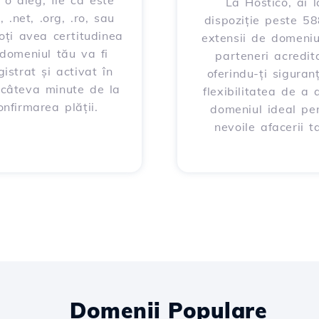
 o aleg, fie că este
La Hostico, ai l
, .net, .org, .ro, sau
dispoziție peste 5
poți avea certitudinea
extensii de domeniu
domeniul tău va fi
parteneri acredita
gistrat și activat în
oferindu-ți siguran
 câteva minute de la
flexibilitatea de a 
onfirmarea plății.
domeniul ideal pe
nevoile afacerii ta
Domenii Populare