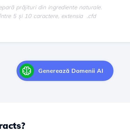
Generează Domenii AI
acts?