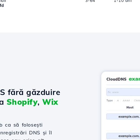
ail
3-64
1-10 ani
fd
NS fără găzduire
la
Shopify
,
Wix
 ca să folosești
nregistrări DNS și îl