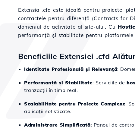
Extensia .cfd este ideală pentru proiecte, pla
contractele pentru diferență (Contracts for Di
domeniul de activitate al site-ului. Cu
Hosti
performanță și stabilitate pentru platformele 
Beneficiile Extensiei .cfd Alătu
Identitate Profesională și Relevanță
: Domen
Performanță și Stabilitate
: Serviciile de
hos
tranzacții în timp real.
Scalabilitate pentru Proiecte Complexe
: So
aplicații sofisticate.
Administrare Simplificată
: Panoul de control