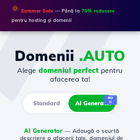
🌞
Summer Sale
— Până la
70% reducere
pentru hosting și domenii
Domenii
.AUTO
Alege
domeniul perfect
pentru
afacerea ta!
NO
Standard
AI Generator
U
AI Generator
— Adaugă o scurtă
descriere a afacerii tale, domeniul de