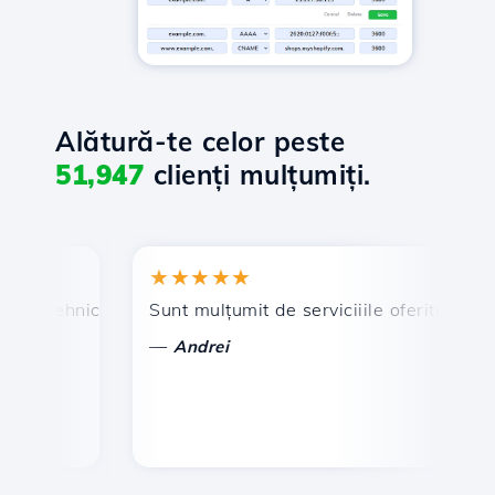
Alătură-te celor peste
51,947
clienți mulțumiți.
★★★★★
★
 tehnic prompt și eficient.
Sunt mulțumit de serviciiile oferite de Hosti
Fel
—
—
Andrei