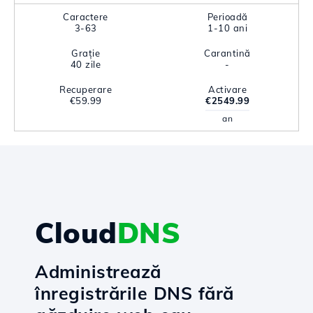
Caractere
Perioadă
3-63
1-10 ani
Grație
Carantină
40 zile
-
Recuperare
Activare
€59.99
€2549.99
an
Cloud
DNS
Administrează
înregistrările DNS fără