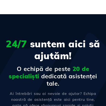
24/7
suntem aici să
ajutăm!
O echipă de peste
20 de
specialiști
dedicată asistenței
tale.
Ai întrebări sau ai nevoie de ajutor? Echipa
noastră de asistență este aici pentru tine,
gata să ofere răspunsuri rapide și soluții