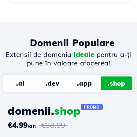
Domenii Populare
Extensii de domeniu
ideale
pentru a-ți
pune în valoare afacerea!
.ai
.dev
.app
.shop
domenii.
shop
PROMO
€4.99
€38.99
/an