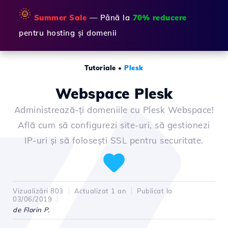
🌞
Summer Sale
— Până la
70% reducere
pentru hosting și domenii
Tutoriale
•
Plesk
Webspace Plesk
Administrează-ți domeniile cu Plesk Webspace!
Află cum să configurezi site-uri, să gestionezi
IP-uri și să folosești SSL pentru securitate.
Vizualizări 803
Actualizat 1 an
Publicat la
03/06/2019
de Florin P.