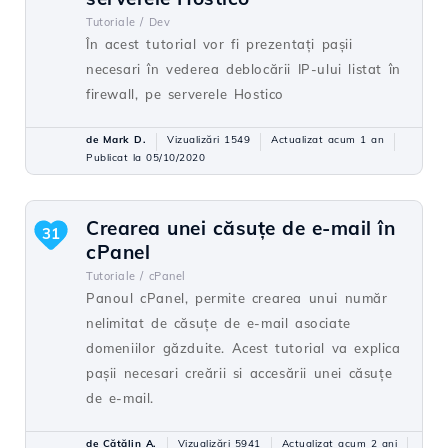
Tutoriale /
Dev
În acest tutorial vor fi prezentați pașii
necesari în vederea deblocării IP-ului listat în
firewall, pe serverele Hostico
de Mark D.
Vizualizări 1549
Actualizat acum 1 an
Publicat la 05/10/2020
Crearea unei căsuţe de e-mail în
31
cPanel
Tutoriale /
cPanel
Panoul cPanel, permite crearea unui număr
nelimitat de căsuţe de e-mail asociate
domeniilor găzduite. Acest tutorial va explica
paşii necesari creării si accesării unei căsuţe
de e-mail.
de Cătălin A.
Vizualizări 5941
Actualizat acum 2 ani