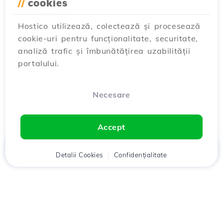
//
cookies
Hostico utilizează, colectează și procesează
cookie-uri pentru funcționalitate, securitate,
analiză trafic și îmbunătățirea uzabilității
portalului.
Necesare
Accept
Acasă
Detalii Cookies
Client
Coș
Confidențialitate
Chat
Meniu
Descarcă aplicația