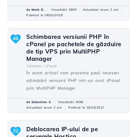
de Mark D.
Vizualizări 3609
Actualizat acum 2 ani
Publicat la 06/02/2018
Schimbarea versiunii PHP în
46
cPanel pe pachetele de găzduire
de tip VPS prin MultiPHP
Manager
Tutoriale /
cPanel
În acest articol vom prezenta pașii necesari
schimbării versiunii PHP intr-un cont cPanel
prin MultiPHP Manager
de Sebastian S.
Vizualizări 3084
Actualizat acum 2 ani
Publicat la 18/10/2017
Deblocarea IP-ului de pe
32
serverele Hostico