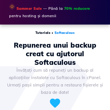
🌞
Summer Sale
— Până la
70% reducere
pentru hosting și domenii
Tutoriale
•
Softaculous
Repunerea unui backup
creat cu ajutorul
Softaculous
Învățați cum să repuneți un backup al
aplicațiilor instalate cu Softaculous în cPanel.
Urmați pașii simpli pentru a restaura fișierele și
baza de date!