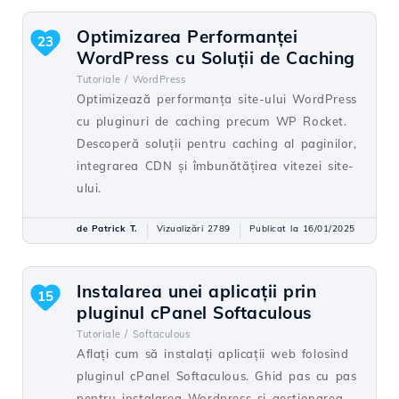
Optimizarea Performanței
23
WordPress cu Soluții de Caching
Tutoriale /
WordPress
Optimizează performanța site-ului WordPress
cu pluginuri de caching precum WP Rocket.
Descoperă soluții pentru caching al paginilor,
integrarea CDN și îmbunătățirea vitezei site-
ului.
de Patrick T.
Vizualizări 2789
Publicat la 16/01/2025
Instalarea unei aplicații prin
15
pluginul cPanel Softaculous
Tutoriale /
Softaculous
Aflați cum să instalați aplicații web folosind
pluginul cPanel Softaculous. Ghid pas cu pas
pentru instalarea Wordpress și gestionarea