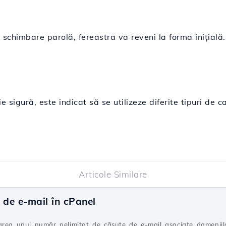
 schimbare parolă, fereastra va reveni la forma inițială.
 sigură, este indicat să se utilizeze diferite tipuri de ca
Articole Similare
 de e-mail în cPanel
area unui număr nelimitat de căsuţe de e-mail asociate domeniilo