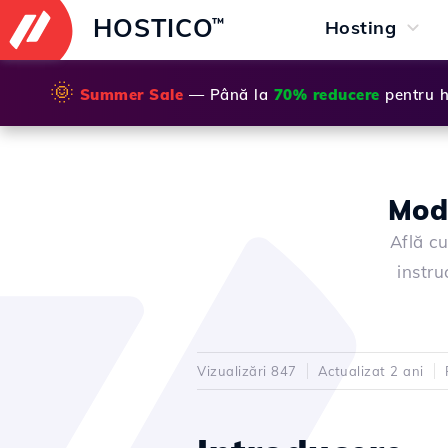
HOSTICO
™
Hosting
🌞
Summer Sale
— Până la
70% reducere
pentru h
Modi
Află c
instru
Vizualizări 847
Actualizat 2 ani