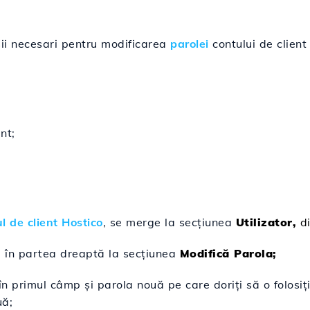
șii necesari pentru modificarea
parolei
contului de client 
nt;
l de client Hostico
, se merge la secţiunea
Utilizator,
d
i în partea dreaptă la secțiunea
Modifică Parola;
în primul câmp și parola nouă pe care doriți să o folosiț
uă;