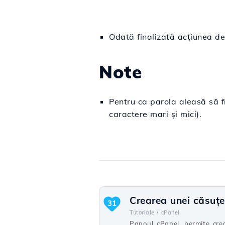
Odată finalizată acțiunea de
Note
Pentru ca parola aleasă să fie
caractere mari şi mici).
Crearea unei căsuţe
31
Tutoriale /
cPanel
Panoul cPanel, permite cre