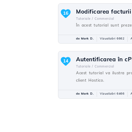
Modificarea facturi
16
Tutoriale /
Commercial
În acest tutorial sunt prez
de Mark D.
Vizualizări 6662
Autentificarea în cP
14
Tutoriale /
Commercial
Acest tutorial va ilustra p
client Hostico.
de Mark D.
Vizualizări 6466