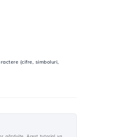
ractere (cifre, simboluri,
r găzduite. Acest tutorial va