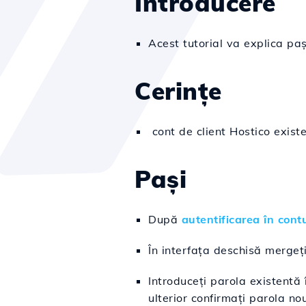
Introducere
Acest tutorial va explica pa
Cerințe
cont de client Hostico existe
Pași
După
autentificarea în contu
În interfața deschisă mergeț
Introduceți parola existentă 
ulterior confirmați parola no