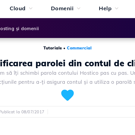
Cloud
Domenii
Help
osting și domenii
Tutoriale
•
Commercial
ficarea parolei din contul de cl
um să îți schimbi parola contului Hostico pas cu pas. 
cțiunile pentru a-ți asigura contul și a utiliza o parolă 
Publicat la 08/07/2017