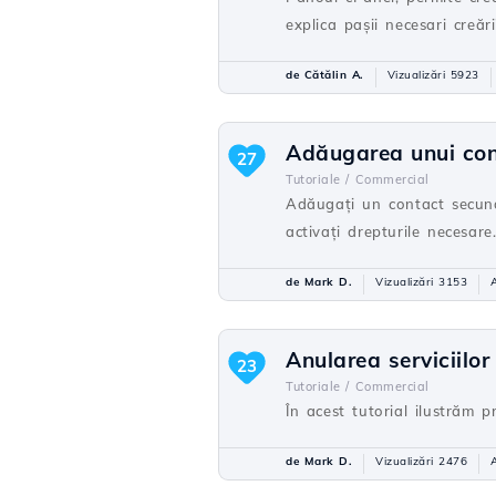
explica paşii necesari creăr
de Cătălin A.
Vizualizări 5923
Adăugarea unui con
27
Tutoriale /
Commercial
Adăugați un contact secunda
activați drepturile necesare
de Mark D.
Vizualizări 3153
Anularea serviciilor
23
Tutoriale /
Commercial
În acest tutorial ilustrăm 
de Mark D.
Vizualizări 2476