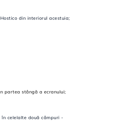
Hostico din interiorul acestuia;
in partea stângă a ecranului;
i în celelalte două câmpuri -