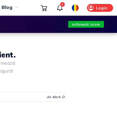
5
Blog
Login
activează acum
ient.
Urmează
sigură!
de Mark D.