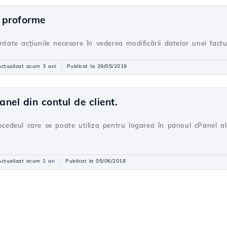
i proforme
entate acțiunile necesare în vederea modificării datelor unei fact
Actualizat acum 3 ani
Publicat la 29/05/2019
anel din contul de client.
rocedeul care se poate utiliza pentru logarea în panoul cPanel al
Actualizat acum 1 an
Publicat la 05/06/2018