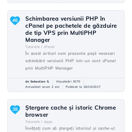
Schimbarea versiunii PHP în
46
cPanel pe pachetele de găzduire
de tip VPS prin MultiPHP
Manager
Tutoriale /
cPanel
În acest articol vom prezenta pașii necesari
schimbării versiunii PHP intr-un cont cPanel
prin MultiPHP Manager
de Sebastian S.
Vizualizări 3070
Actualizat acum 2 ani
Publicat la 18/10/2017
Ștergere cache și istoric Chrome
38
browser
Tutoriale /
Apps
Învățați cum să ștergeți istoricul și cache-ul