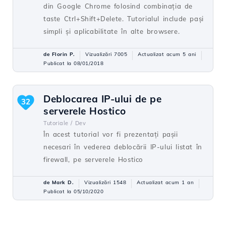
din Google Chrome folosind combinația de
taste Ctrl+Shift+Delete. Tutorialul include pași
simpli și aplicabilitate în alte browsere.
de Florin P.
Vizualizări 7005
Actualizat acum 5 ani
Publicat la 08/01/2018
Deblocarea IP-ului de pe
32
serverele Hostico
Tutoriale /
Dev
În acest tutorial vor fi prezentați pașii
necesari în vederea deblocării IP-ului listat în
firewall, pe serverele Hostico
de Mark D.
Vizualizări 1548
Actualizat acum 1 an
Publicat la 05/10/2020