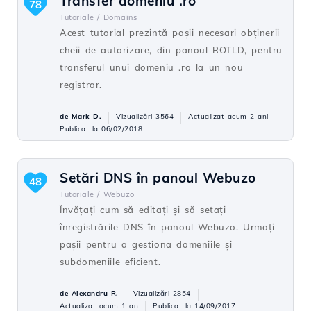
Transfer domeniu .ro
78
Tutoriale /
Domains
Acest tutorial prezintă pașii necesari obținerii
cheii de autorizare, din panoul ROTLD, pentru
transferul unui domeniu .ro la un nou
registrar.
de Mark D.
Vizualizări 3564
Actualizat acum 2 ani
Publicat la 06/02/2018
Setări DNS în panoul Webuzo
48
Tutoriale /
Webuzo
Învățați cum să editați și să setați
înregistrările DNS în panoul Webuzo. Urmați
pașii pentru a gestiona domeniile și
subdomeniile eficient.
de Alexandru R.
Vizualizări 2854
Actualizat acum 1 an
Publicat la 14/09/2017