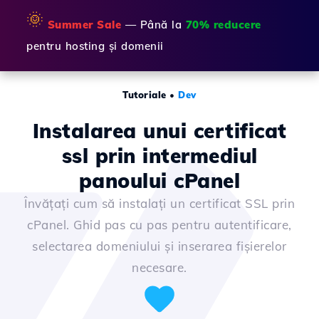
🌞
Summer Sale
— Până la
70% reducere
pentru hosting și domenii
Tutoriale
•
Dev
Instalarea unui certificat
ssl prin intermediul
panoului cPanel
Învățați cum să instalați un certificat SSL prin
cPanel. Ghid pas cu pas pentru autentificare,
selectarea domeniului și inserarea fișierelor
necesare.