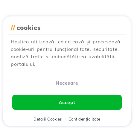
//
cookies
Hostico utilizează, colectează și procesează
cookie-uri pentru funcționalitate, securitate,
analiză trafic și îmbunătățirea uzabilității
portalului.
Necesare
Accept
Acasă
Detalii Cookies
Client
Coș
Confidențialitate
Chat
Meniu