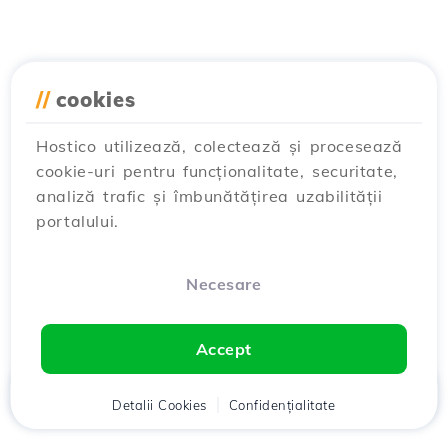
//
cookies
Hostico utilizează, colectează și procesează
cookie-uri pentru funcționalitate, securitate,
analiză trafic și îmbunătățirea uzabilității
portalului.
Necesare
Accept
Acasă
Detalii Cookies
Client
Coș
Confidențialitate
Chat
Meniu