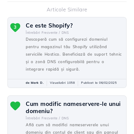
Articole Similare
Ce este Shopify?
3
Întrebări Frecvente /
DNS
Descoperă cum să configurezi domeniul
pentru magazinul tău Shopify utilizând
serviciile Hostico. Beneficiază de suport tehnic
și o zonă DNS configurabilă pentru o
integrare rapidă și sigură.
de Mark D.
Vizualizări 1058
Publicat la 06/02/2025
Cum modific nameservere-le unui
domeniu?
Întrebări Frecvente /
DNS
Află cum să modifici nameserverele unui
domeniu din contul de client sau din panoul