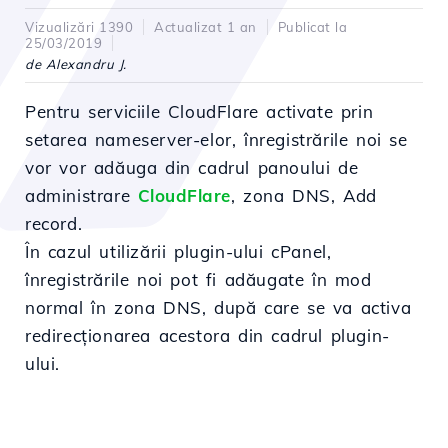
Vizualizări 1390
Actualizat 1 an
Publicat la
25/03/2019
de Alexandru J.
Pentru serviciile CloudFlare activate prin
setarea nameserver-elor, înregistrările noi se
vor vor adăuga din cadrul panoului de
administrare
CloudFlare
, zona DNS, Add
record.
În cazul utilizării plugin-ului cPanel,
înregistrările noi pot fi adăugate în mod
normal în zona DNS, după care se va activa
redirecționarea acestora din cadrul plugin-
ului.