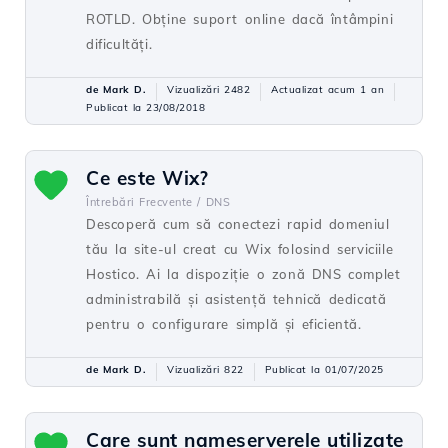
ROTLD. Obține suport online dacă întâmpini
dificultăți.
de Mark D.
Vizualizări 2482
Actualizat acum 1 an
Publicat la 23/08/2018
Ce este Wix?
Întrebări Frecvente /
DNS
Descoperă cum să conectezi rapid domeniul
tău la site-ul creat cu Wix folosind serviciile
Hostico. Ai la dispoziție o zonă DNS complet
administrabilă și asistență tehnică dedicată
pentru o configurare simplă și eficientă.
de Mark D.
Vizualizări 822
Publicat la 01/07/2025
Care sunt nameserverele utilizate