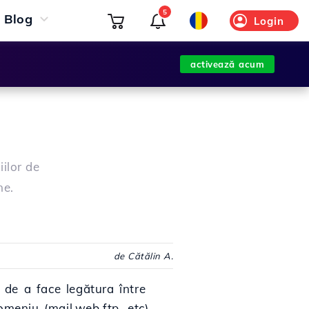
5
Blog
Login
activează acum
ilor de
ne.
de Cătălin A.
de a face legătura între
meniu (mail,web,ftp, etc) .