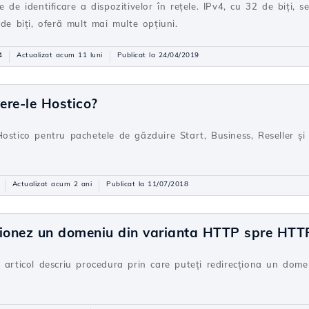
 de identificare a dispozitivelor în rețele. IPv4, cu 32 de biți, 
de biți, oferă mult mai multe opțiuni.
4
Actualizat acum 11 luni
Publicat la 24/04/2019
ere-le Hostico?
ostico pentru pachetele de găzduire Start, Business, Reseller și 
Actualizat acum 2 ani
Publicat la 11/07/2018
ționez un domeniu din varianta HTTP spre HTT
t articol descriu procedura prin care puteți redirecționa un dom