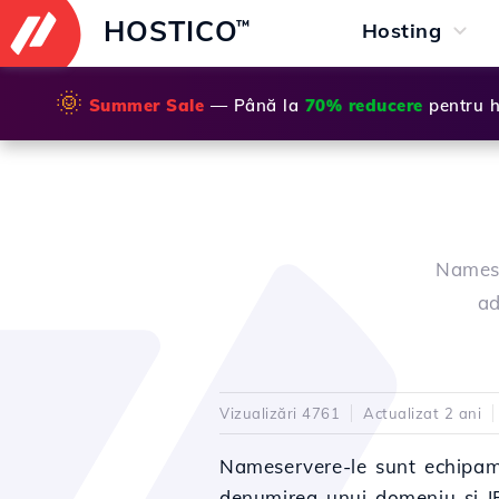
HOSTICO
™
Hosting
🌞
Summer Sale
— Până la
70% reducere
pentru h
Namese
ad
Vizualizări 4761
Actualizat 2 ani
Nameservere-le sunt echipame
denumirea unui domeniu și IP-