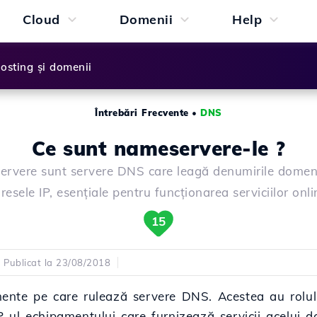
Cloud
Domenii
Help
osting și domenii
Întrebări Frecvente
•
DNS
Ce sunt nameservere-le ?
rvere sunt servere DNS care leagă denumirile domeni
resele IP, esențiale pentru funcționarea serviciilor onli
15
Publicat la 23/08/2018
nte pe care rulează servere DNS. Acestea au rolul 
ul echipamentului care furnizează servicii acelui do