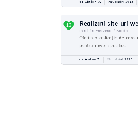
de Cătălin A.
Vizualizări 3612
Realizați site-uri w
13
Întrebări Frecvente /
Random
Oferim o aplicație de cons
pentru nevoi specifice.
de Andrea Z.
Vizualizări 2220