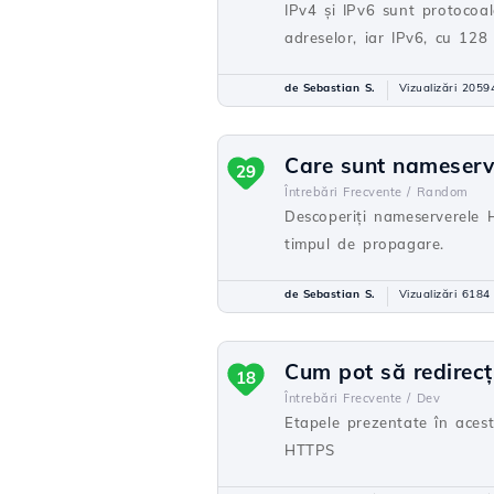
IPv4 și IPv6 sunt protocoale
adreselor, iar IPv6, cu 128 
de Sebastian S.
Vizualizări 2059
Care sunt nameserv
29
Întrebări Frecvente /
Random
Descoperiți nameserverele H
timpul de propagare.
de Sebastian S.
Vizualizări 6184
Cum pot să redirec
18
Întrebări Frecvente /
Dev
Etapele prezentate în aces
HTTPS