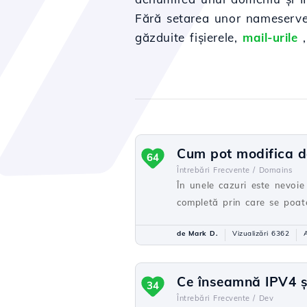
Fără setarea unor nameserve
găzduite fișierele,
mail-urile
,
Cum pot modifica de
64
Întrebări Frecvente /
Domains
În unele cazuri este nevoi
completă prin care se poate
de Mark D.
Vizualizări 6362
Ce înseamnă IPV4 și 
34
Întrebări Frecvente /
Dev