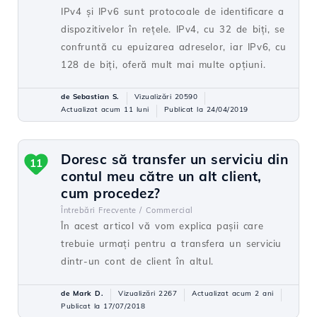
IPv4 și IPv6 sunt protocoale de identificare a
dispozitivelor în rețele. IPv4, cu 32 de biți, se
confruntă cu epuizarea adreselor, iar IPv6, cu
128 de biți, oferă mult mai multe opțiuni.
de Sebastian S.
Vizualizări 20590
Actualizat acum 11 luni
Publicat la 24/04/2019
Doresc să transfer un serviciu din
11
contul meu către un alt client,
cum procedez?
Întrebări Frecvente /
Commercial
În acest articol vă vom explica pașii care
trebuie urmați pentru a transfera un serviciu
dintr-un cont de client în altul.
de Mark D.
Vizualizări 2267
Actualizat acum 2 ani
Publicat la 17/07/2018