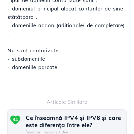
Tipul de domenii contorizate sunt :
- domeniul principal alocat conturilor de sine
stătătpare .
- domeniile addon (adiționale/ de completare)
.
Nu sunt contorizate :
- subdomeniile
- domeniile parcate
Articole Similare
Ce înseamnă IPV4 și IPV6 și care
34
este diferența între ele?
Întrebări Frecvente /
Dev