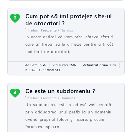
Cum pot să îmi protejez site-ul
6
de atacatori ?
Întrebări Frecvente /
Random
În acest articol vă vom oferi câteva sfaturi
care ar trebui să le urmeze pentru a fi cât
mai ferit de atacatori.
de Cătălin A.
Vizualizări 1587
Actualizat acum 1 an
Publicat la 11/06/2019
Ce este un subdomeniu ?
4
Întrebări Frecvente /
Domains
Un subdomeniu este o adresă web creată
prin adăugarea unui prefix la un domeniu,
având propriul folder și fișiere, precum
forum.exemplu.ro.