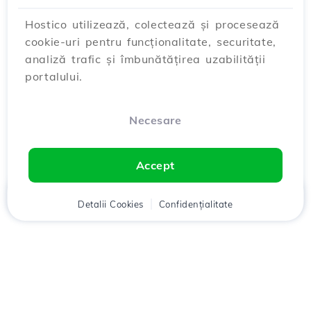
Hostico utilizează, colectează și procesează
cookie-uri pentru funcționalitate, securitate,
analiză trafic și îmbunătățirea uzabilității
portalului.
Necesare
Accept
Acasă
Detalii Cookies
Client
Coș
Confidențialitate
Chat
Meniu
Descarcă aplicația
Hostico