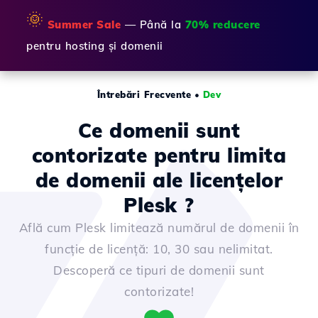
🌞
Summer Sale
— Până la
70% reducere
pentru hosting și domenii
Întrebări Frecvente
•
Dev
Ce domenii sunt
contorizate pentru limita
de domenii ale licențelor
Plesk ?
Află cum Plesk limitează numărul de domenii în
funcție de licență: 10, 30 sau nelimitat.
Descoperă ce tipuri de domenii sunt
contorizate!