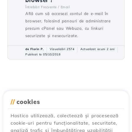
browser ?
Întrebări Frecvente /
Email
Află cum să accesezi contul de e-mail în
browser, folosind panouri de administrare
precum cPanel sau Webuzo, cu linkuri
securizate și nesecurizate.
de Florin P.
Vizualizări 2574
Actualizat acum 2 ani
Publicat la 05/10/2018
//
cookies
Hostico utilizează, colectează și procesează
cookie-uri pentru funcționalitate, securitate,
analiză trafic și îmbunătățirea uzabilității