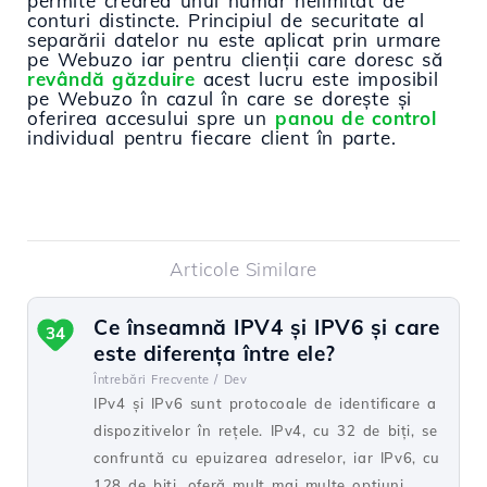
permite crearea unui număr nelimitat de
conturi distincte. Principiul de securitate al
separării datelor nu este aplicat prin urmare
pe Webuzo iar pentru clienții care doresc să
revândă găzduire
acest lucru este imposibil
pe Webuzo în cazul în care se dorește și
oferirea accesului spre un
panou de control
individual pentru fiecare client în parte.
Articole Similare
Ce înseamnă IPV4 și IPV6 și care
34
este diferența între ele?
Întrebări Frecvente /
Dev
IPv4 și IPv6 sunt protocoale de identificare a
dispozitivelor în rețele. IPv4, cu 32 de biți, se
confruntă cu epuizarea adreselor, iar IPv6, cu
128 de biți, oferă mult mai multe opțiuni.