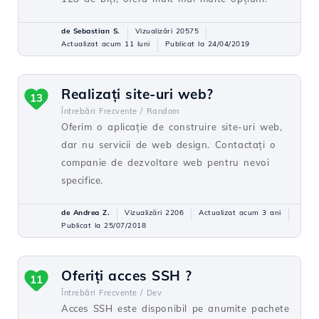
de Sebastian S.
Vizualizări 20575
Actualizat acum 11 luni
Publicat la 24/04/2019
Realizați site-uri web?
13
Întrebări Frecvente /
Random
Oferim o aplicație de construire site-uri web,
dar nu servicii de web design. Contactați o
companie de dezvoltare web pentru nevoi
specifice.
de Andrea Z.
Vizualizări 2206
Actualizat acum 3 ani
Publicat la 25/07/2018
Oferiți acces SSH ?
11
Întrebări Frecvente /
Dev
Acces SSH este disponibil pe anumite pachete