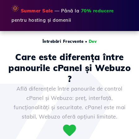
🌞
Summer Sale
— Până la
70% reducere
pentru hosting și domenii
Întrebări Frecvente
•
Dev
Care este diferența între
panourile cPanel și Webuzo
?
Află diferențele între panourile de control
cPanel și Webuzo: preț, interfață,
funcționalități și securitate. cPanel este mai
stabil, Webuzo oferă opțiuni limitate.