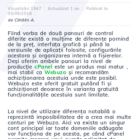
Vizualizări 1947
Actualizat 1 an
Publicat la
05/09/2018
de Cătălin A.
Fiind vorba de două panouri de control
diferite există o mulțime de diferențe pornind
de la preț, interfața grafică și până la
versiunile de aplicații folosite, configurările
acestora și organizarea internă a fișierelor.
Deși oferim ambele panouri la nivel de
producție
cPanel
este un produs mai matur ,
mai stabil ca
Webuzo
și recomandăm
achiziționarea acestuia unde este posibil.
Webuzo este oferit gratuit putând fi și
achiziționat deoarece în varianta gratuită
funcționalitățile acestuia sunt limitate.
La nivel de utilizare diferența notabilă o
reprezintă imposibilitatea de a crea mai multe
conturi pe Webuzo. Aici va exista un singur
cont principal iar toate domeniile adăugate
vor funcționa de pe acesta, pe când cPanel