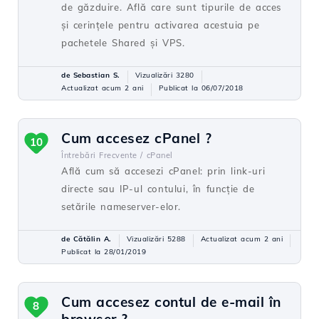
de găzduire. Află care sunt tipurile de acces
și cerințele pentru activarea acestuia pe
pachetele Shared și VPS.
de Sebastian S.
Vizualizări 3280
Actualizat acum 2 ani
Publicat la 06/07/2018
Cum accesez cPanel ?
10
Întrebări Frecvente /
cPanel
Află cum să accesezi cPanel: prin link-uri
directe sau IP-ul contului, în funcție de
setările nameserver-elor.
de Cătălin A.
Vizualizări 5288
Actualizat acum 2 ani
Publicat la 28/01/2019
Cum accesez contul de e-mail în
8