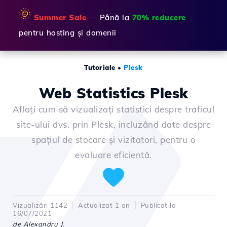
🌞
Summer Sale
— Până la
70% reducere
pentru hosting și domenii
Tutoriale
•
Plesk
Web Statistics Plesk
Aflați cum să vizualizați statistici despre traficul
site-ului dvs. prin Plesk, incluzând date despre
spațiul de stocare și vizitatori, pentru o
evaluare eficientă.
Vizualizări 1142
Actualizat 1 an
Publicat la
16/07/2021
de Alexandru J.