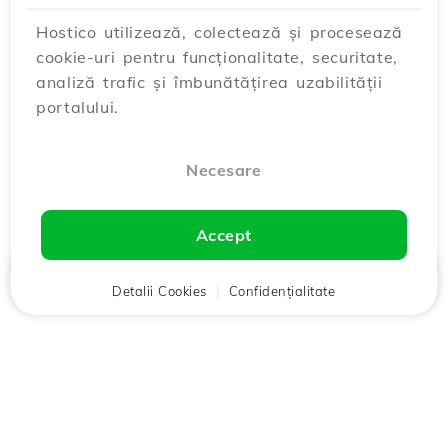
Hostico utilizează, colectează și procesează
cookie-uri pentru funcționalitate, securitate,
analiză trafic și îmbunătățirea uzabilității
portalului.
Necesare
Accept
Acasă
Detalii Cookies
Client
Coș
Confidențialitate
Chat
Meniu
Descarcă aplicația
Hostico