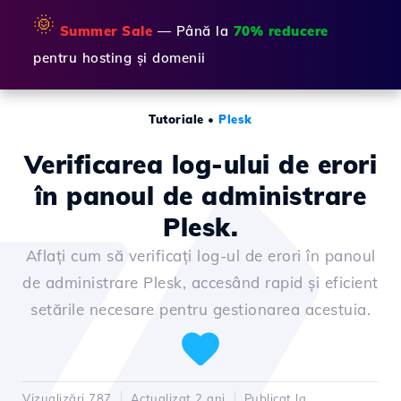
🌞
Summer Sale
— Până la
70% reducere
pentru hosting și domenii
Tutoriale
•
Plesk
Verificarea log-ului de erori
în panoul de administrare
Plesk.
Aflați cum să verificați log-ul de erori în panoul
de administrare Plesk, accesând rapid și eficient
setările necesare pentru gestionarea acestuia.
Vizualizări 787
Actualizat 2 ani
Publicat la