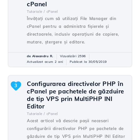
cPanel
Tutoriale /
cPanel
Învățați cum să utilizați File Manager din
cPanel pentru a administra fișierele și
directoarele, inclusiv operațiuni de copiere,
mutare, ștergere și editare.
de Alexandru R.
Vizualizări 2596
Actualizat acum 2 ani
Publicat la 30/05/2019
Configurarea directivelor PHP în
3
cPanel pe pachetele de găzduire
de tip VPS prin MultiPHP INI
Editor
Tutoriale /
cPanel
Acest articol vă descrie pașii necesari
configurării directivelor PHP pe pachetele de
găzduire de tip VPS prin MultiPHP INI Editor