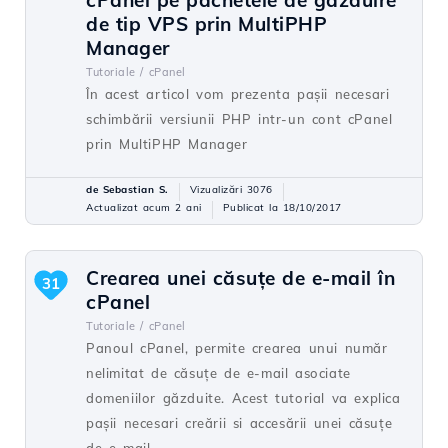
cPanel pe pachetele de găzduire
de tip VPS prin MultiPHP
Manager
Tutoriale /
cPanel
În acest articol vom prezenta pașii necesari
schimbării versiunii PHP intr-un cont cPanel
prin MultiPHP Manager
de Sebastian S.
Vizualizări 3076
Actualizat acum 2 ani
Publicat la 18/10/2017
Crearea unei căsuţe de e-mail în
31
cPanel
Tutoriale /
cPanel
Panoul cPanel, permite crearea unui număr
nelimitat de căsuţe de e-mail asociate
domeniilor găzduite. Acest tutorial va explica
paşii necesari creării si accesării unei căsuţe