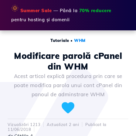
🌞
Summer Sale
— Până la
70% reducere
pentru hosting și domenii
Tutoriale
•
WHM
Modificare parolă cPanel
din WHM
Acest articol explică procedura prin care se
poate modifica parola unui cont cPanel din
panoul de adminstrare WHM
Vizualizări 1213
Actualizat 2 ani
Publicat la
11/06/2018
de Cătălin A.