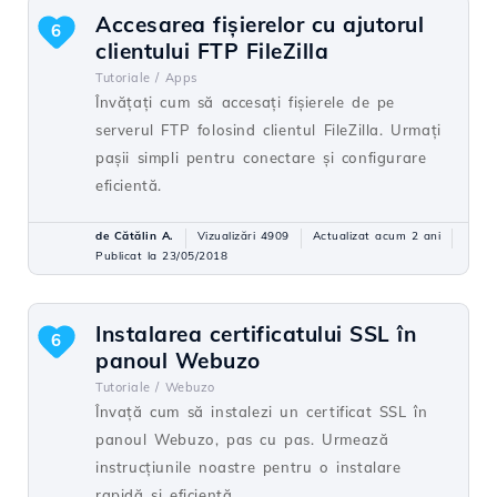
Accesarea fișierelor cu ajutorul
6
clientului FTP FileZilla
Tutoriale /
Apps
Învățați cum să accesați fișierele de pe
serverul FTP folosind clientul FileZilla. Urmați
pașii simpli pentru conectare și configurare
eficientă.
de Cătălin A.
Vizualizări 4909
Actualizat acum 2 ani
Publicat la 23/05/2018
Instalarea certificatului SSL în
6
panoul Webuzo
Tutoriale /
Webuzo
Învață cum să instalezi un certificat SSL în
panoul Webuzo, pas cu pas. Urmează
instrucțiunile noastre pentru o instalare
rapidă și eficientă.