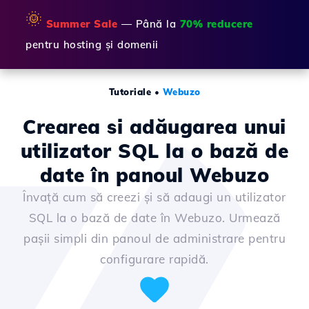
🌞
Summer Sale
— Până la
70% reducere
pentru hosting și domenii
Tutoriale
•
Webuzo
Crearea si adăugarea unui
utilizator SQL la o bază de
date în panoul Webuzo
Învață cum să creezi și să adaugi un utilizator
SQL la o bază de date în Webuzo. Urmează
pașii simpli din panoul de administrare pentru
configurare rapidă.