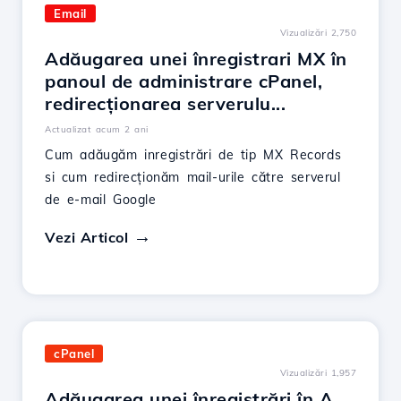
Email
Vizualizări 2,750
Adăugarea unei înregistrari MX în
panoul de administrare cPanel,
redirecționarea serverulu...
Actualizat acum 2 ani
Cum adăugăm inregistrări de tip MX Records
si cum redirecționăm mail-urile către serverul
de e-mail Google
Vezi Articol
cPanel
Vizualizări 1,957
Adăugarea unei înregistrări în A