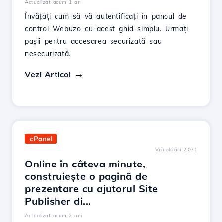
Actualizat acum 1 an
Învățați cum să vă autentificați în panoul de
control Webuzo cu acest ghid simplu. Urmați
pașii pentru accesarea securizată sau
nesecurizată.
Vezi Articol
cPanel
Vizualizări 2,071
Online în câteva minute,
construiește o pagină de
prezentare cu ajutorul Site
Publisher di...
Actualizat acum 2 ani