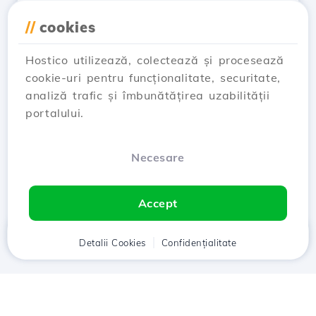
Vezi Articol
//
cookies
Hostico utilizează, colectează și procesează
cookie-uri pentru funcționalitate, securitate,
analiză trafic și îmbunătățirea uzabilității
…
← Prev
1
24
25
26
portalului.
27
28
Next →
Necesare
Showing 301–312 of 326
Accept
Acasă
Detalii Cookies
Client
Coș
Confidențialitate
Chat
Meniu