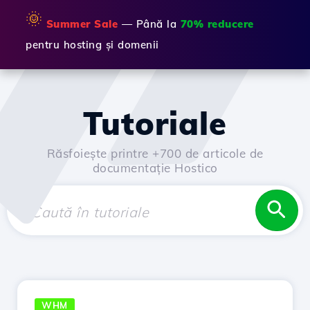
🌞
Summer Sale
— Până la
70% reducere
pentru hosting și domenii
Tutoriale
Răsfoiește printre +700 de articole de
documentație Hostico
WHM