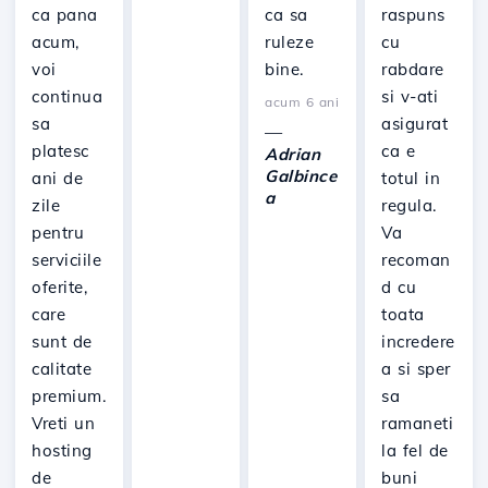
ca pana
ca sa
raspuns
acum,
ruleze
cu
voi
bine.
rabdare
continua
si v-ati
acum 6 ani
sa
asigurat
—
platesc
ca e
Adrian
Galbince
ani de
totul in
a
zile
regula.
pentru
Va
serviciile
recoman
oferite,
d cu
care
toata
sunt de
incredere
calitate
a si sper
premium.
sa
Vreti un
ramaneti
hosting
la fel de
de
buni