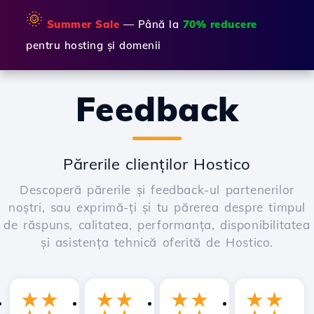
🌞
Summer Sale
— Până la
70% reducere
pentru hosting și domenii
Feedback
Părerile clienților Hostico
Descoperă părerile și feedback-ul partenerilor
noștri, sau exprimă-ți și tu părerea despre timpul
de răspuns, calitatea, performanța, disponibilitatea
și asistența tehnică oferită de Hostico.
★
★
★
★
★
★
★
★