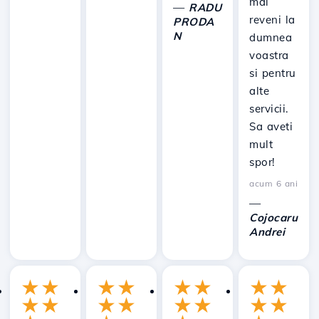
mai
—
RADU
reveni la
PRODA
N
dumnea
voastra
si pentru
alte
servicii.
Sa aveti
mult
spor!
acum 6 ani
—
Cojocaru
Andrei
★
★
★
★
★
★
★
★
★
★
★
★
★
★
★
★