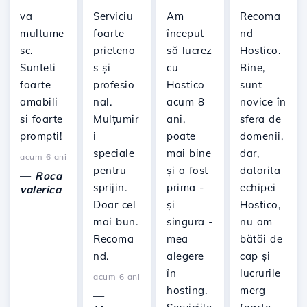
va
Serviciu
Am
Recoma
multume
foarte
început
nd
sc.
prieteno
să lucrez
Hostico.
Sunteti
s și
cu
Bine,
foarte
profesio
Hostico
sunt
amabili
nal.
acum 8
novice în
si foarte
Mulțumir
ani,
sfera de
prompti!
i
poate
domenii,
speciale
mai bine
dar,
acum 6 ani
pentru
și a fost
datorita
—
Roca
sprijin.
prima -
echipei
valerica
Doar cel
și
Hostico,
mai bun.
singura -
nu am
Recoma
mea
bătăi de
nd.
alegere
cap și
în
lucrurile
acum 6 ani
hosting.
merg
—