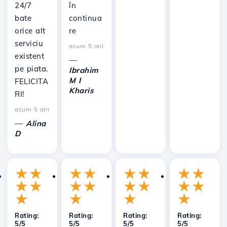
24/7
în
bate
continua
orice alt
re
serviciu
acum 5 ani
existent
—
pe piata.
Ibrahim
M I
FELICITA
Kharis
RI!
acum 5 ani
—
Alina
D
★
★
★
★
★
★
★
★
★
★
★
★
★
★
★
★
★
★
★
★
Rating:
Rating:
Rating:
Rating:
5/5
5/5
5/5
5/5