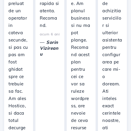
preluat
rapida si
e. Am
de
de un
atenta.
planul
achizitia
operator
Recoma
business
serviciilo
in
nd.
si nu ma
r si
cateva
pot
ulterior
acum 6 ani
secunde,
plange.
asistenta
—
Sorin
si pas cu
Recoma
pentru
Vizirean
u
pas am
nd acest
configur
fost
plan
area pe
ghidat
pentru
care mi-
spre ce
cei ce
o
trebuie
vor sa
doream.
sa fac.
ruleze
Ati
Am ales
wordpre
inteles
Hostico,
ss, are
exact
si daca
nevoie
cerintele
totul
de ceva
noastre,
decurge
resurse
ati