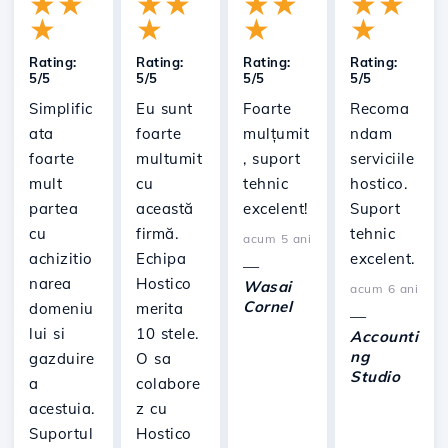
★
★
★
★
★
★
★
★
★
★
★
★
Rating:
Rating:
Rating:
Rating:
5/5
5/5
5/5
5/5
Simplific
Eu sunt
Foarte
Recoma
ata
foarte
mulțumit
ndam
foarte
multumit
, suport
serviciile
mult
cu
tehnic
hostico.
partea
această
excelent!
Suport
cu
firmă.
tehnic
acum 5 ani
achizitio
Echipa
excelent.
—
narea
Hostico
Wasai
acum 6 ani
Cornel
domeniu
merita
—
lui si
10 stele.
Accounti
ng
gazduire
O sa
Studio
a
colabore
acestuia.
z cu
Suportul
Hostico