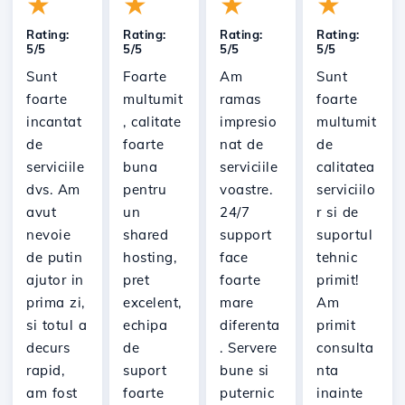
★
★
★
★
Rating:
Rating:
Rating:
Rating:
5/5
5/5
5/5
5/5
Sunt
Foarte
Am
Sunt
foarte
multumit
ramas
foarte
incantat
, calitate
impresio
multumit
de
foarte
nat de
de
serviciile
buna
serviciile
calitatea
dvs. Am
pentru
voastre.
serviciilo
avut
un
24/7
r si de
nevoie
shared
support
suportul
de putin
hosting,
face
tehnic
ajutor in
pret
foarte
primit!
prima zi,
excelent,
mare
Am
si totul a
echipa
diferenta
primit
decurs
de
. Servere
consulta
rapid,
suport
bune si
nta
am fost
foarte
puternic
inainte