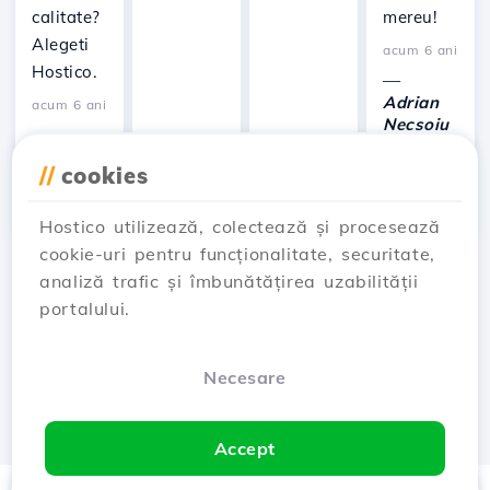
calitate?
mereu!
Alegeti
acum 6 ani
Hostico.
—
Adrian
acum 6 ani
Necsoiu
—
Chiroiu
//
cookies
Mircea
Ionut
Hostico utilizează, colectează și procesează
cookie-uri pentru funcționalitate, securitate,
…
analiză trafic și îmbunătățirea uzabilității
← Prev
1
4
5
6
portalului.
…
7
8
33
Next →
Necesare
Showing 61 to 72 of 389
Accept