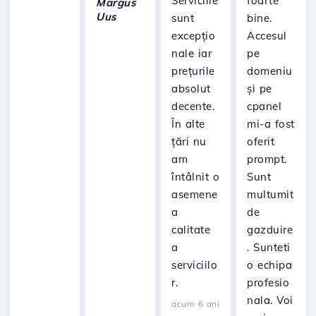
Serviciile
foarte
Margus
Uus
sunt
bine.
excepțio
Accesul
nale iar
pe
prețurile
domeniu
absolut
și pe
decente.
cpanel
În alte
mi-a fost
țări nu
oferit
am
prompt.
întâlnit o
Sunt
asemene
multumit
a
de
calitate
gazduire
a
. Sunteti
serviciilo
o echipa
r.
profesio
nala. Voi
acum 6 ani