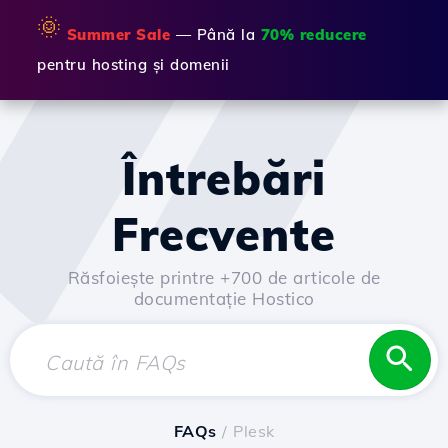
🌞
Summer Sale
— Până la
70% reducere
pentru hosting și domenii
Întrebări
Frecvente
Răsfoiește printre +700 de articole de
documentație Hostico
FAQs
/ Plesk