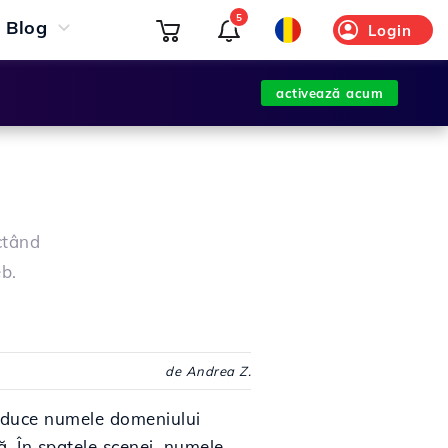
5
Blog
Login
activează acum
ctând
eb.
de Andrea Z.
oduce numele domeniului
ă.
În spatele scenei, numele