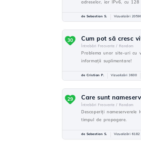
adreselor, iar IPv6, cu 128 
de Sebastian S.
Vizualizări 2059
Cum pot să cresc vi
30
Întrebări Frecvente /
Random
Problema unor site-uri cu 
informații suplimentare!
de Cristian P.
Vizualizări 3600
Care sunt nameserv
29
Întrebări Frecvente /
Random
Descoperiți nameserverele H
timpul de propagare.
de Sebastian S.
Vizualizări 6182