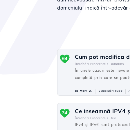
domeniului indică într-adevăr c
Cum pot modifica de
64
Întrebări Frecvente /
Domains
În unele cazuri este nevoi
completă prin care se poate
de Mark D.
Vizualizări 6356
Ce înseamnă IPV4 și 
34
Întrebări Frecvente /
Dev
IPv4 și IPv6 sunt protocoale