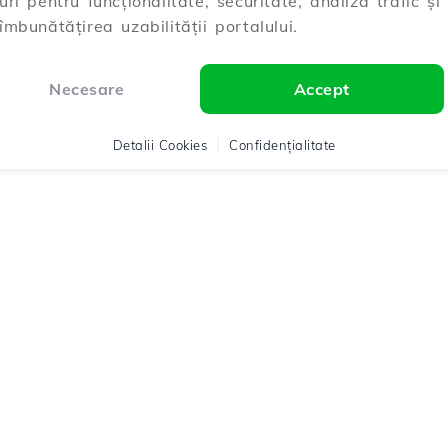
uri pentru funcționalitate, securitate, analiză trafic și
îmbunătățirea uzabilității portalului.
Necesare
Accept
Detalii Cookies
Confidențialitate