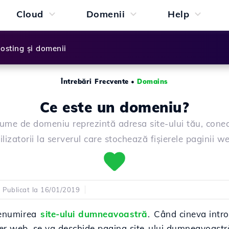
Cloud
Domenii
Help
osting și domenii
Întrebări Frecvente
•
Domains
Ce este un domeniu?
ume de domeniu reprezintă adresa site-ului tău, cone
ilizatorii la serverul care stochează fișierele paginii w
Publicat la 16/01/2019
enumirea
site-ului dumneavoastră
.
Când cineva intr
r web, se va deschide pagina site-ului dumneavoastr