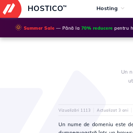
HOSTICO
™
Hosting
🌞
Summer Sale
— Până la
70% reducere
pentru h
Un n
ut
Vizualizări 1113
Actualizat 3 ani
Un nume de domeniu este d
dumneavoastră într-un browse