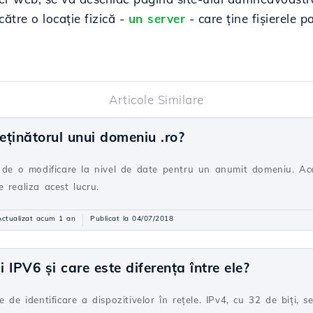
ătre o locație fizică -
un server
- care ține fișierele p
Articole Similare
ținătorul unui domeniu .ro?
e de o modificare la nivel de date pentru un anumit domeniu. Ace
 realiza acest lucru.
Actualizat acum 1 an
Publicat la 04/07/2018
IPV6 și care este diferența între ele?
 de identificare a dispozitivelor în rețele. IPv4, cu 32 de biți, 