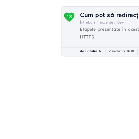
Cum pot să redirec
18
Întrebări Frecvente /
Dev
Etapele prezentate în aces
HTTPS
de Cătălin A.
Vizualizări 3610