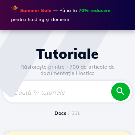
🌞
Summer Sale
— Până la
70% reducere
pentru hosting și domenii
Tutoriale
Răsfoiește printre +700 de articole de
documentație Hostico
Docs
/ SSL